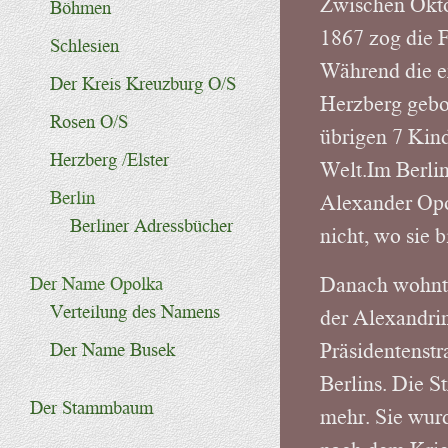
Zwischen Okto
Böhmen
1867 zog die F
Schlesien
Während die e
Der Kreis Kreuzburg O/S
Herzberg gebo
Rosen O/S
übrigen 7 Kind
Herzberg /Elster
Welt.Im Berli
Berlin
Alexander Opo
Berliner Adressbücher
nicht, wo sie 
Danach wohnten
Der Name Opolka
Verteilung des Namens
der Alexandrin
Präsidentenstr
Der Name Busek
Berlins. Die S
Der Stammbaum
mehr. Sie wur